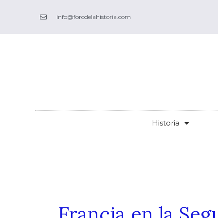
Ir
info@forodelahistoria.com
al
contenido
Historia
Francia en la Se