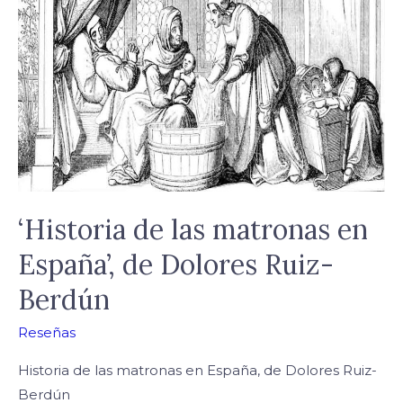
las
matronas
en
España’,
de
Dolores
Ruiz-
Berdún
‘Historia de las matronas en
España’, de Dolores Ruiz-
Berdún
Reseñas
Historia de las matronas en España, de Dolores Ruiz-
Berdún