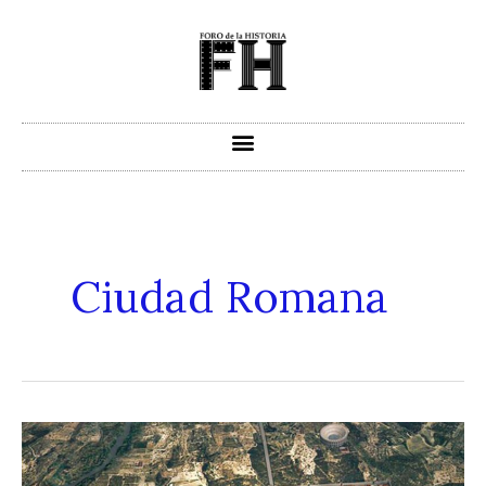
Ir
al
contenido
Ciudad Romana
Cesaraugusta
–