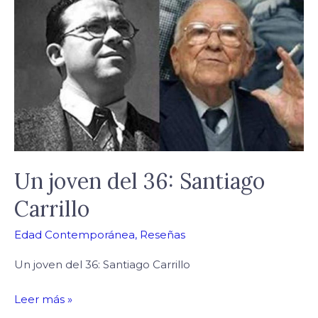
del
36:
Santiago
Carrillo
Un joven del 36: Santiago
Carrillo
Edad Contemporánea
,
Reseñas
Un joven del 36: Santiago Carrillo
Leer más »