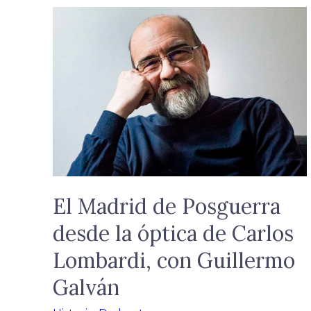
El
Madrid
de
Posguerra
desde
la
óptica
de
Carlos
Lombardi,
El Madrid de Posguerra
con
desde la óptica de Carlos
Guillermo
Lombardi, con Guillermo
Galván
Galván