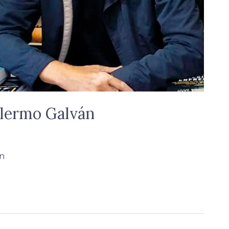
llermo Galván
án