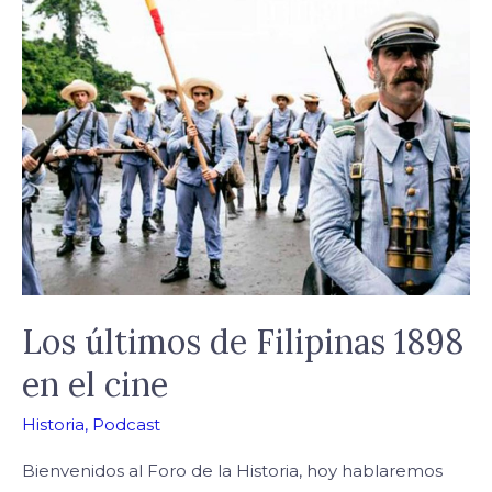
Los
últimos
de
Filipinas
1898
en
el
cine
Los últimos de Filipinas 1898
en el cine
Historia
,
Podcast
Bienvenidos al Foro de la Historia, hoy hablaremos